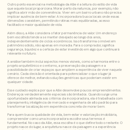
Outro ponto essencial na metodologia da Allie é a leitura do estilo de vida
que aquele local proporciona. Morar perto da natureza, por exemplo, não
significa abrir mão de conveniência. Viver em um bairro urbano não precisa
implicar ausência de bem-estar. A incorporadora busca locais onde essas
dimensões coexistem, permitindo rotinas mais equilibradas, acesso
facilitado e maior qualidade de vida.
Além disso, a Allie considera o fator permanência de valor. Um endereço
bem escolhido tende a se manter desejado ao longo dos anos,
independentemente de ciclos econômicos. Isso transforma o imóvel em
patrimônio sólido, não apenas em moradia. Para o comprador, significa
segurança, liquidez e a certeza de estar investindo em algo que continuará
relevante no futuro.
A análise também inclui aspectos menos visíveis, como a harmonia entre o
projeto arquitetônico e o entorno, a preservação da paisagem e a
possibilidade de criar espaços que ampliem a experiência de viver naquele
cenário. Cada decisão é orientada para potencializar o que o lugar já
oferece de melhor, evitando soluções genéricas que poderiam existir em
qualquer cidade.
Esse cuidado explica por que a Allie desenvolve poucos empreendimentos.
Endereços verdadeiramente especiais são limitados. Quando surge uma
oportunidade alinhada aos critérios da incorporadora, ela é trabalhada com
planejamento, inteligência de mercado e engenharia de alto padrão para
transformar localização em experiência concreta de morar bem.
Para quem busca qualidade de vida, bem-estar e valorização imobiliária,
compreender como uma incorporadora escolhe seus terrenos é
fundamental. No caso da Allie, essa escolha é o que define todo o restante. O
projeto nasce do lugar, a arquitetura nasce da paisagem e a experiência