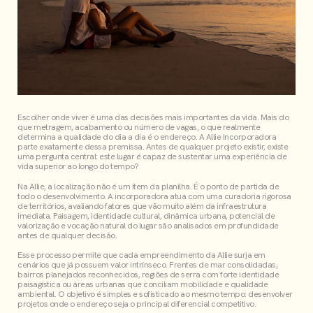
Escolher onde viver é uma das decisões mais importantes da vida. Mais do
que metragem, acabamento ou número de vagas, o que realmente
determina a qualidade do dia a dia é o endereço. A Allie Incorporadora
parte exatamente dessa premissa. Antes de qualquer projeto existir, existe
uma pergunta central: este lugar é capaz de sustentar uma experiência de
vida superior ao longo do tempo?
Na Allie, a localização não é um item da planilha. É o ponto de partida de
todo o desenvolvimento. A incorporadora atua com uma curadoria rigorosa
de territórios, avaliando fatores que vão muito além da infraestrutura
imediata. Paisagem, identidade cultural, dinâmica urbana, potencial de
valorização e vocação natural do lugar são analisados em profundidade
antes de qualquer decisão.
Esse processo permite que cada empreendimento da Allie surja em
cenários que já possuem valor intrínseco. Frentes de mar consolidadas,
bairros planejados reconhecidos, regiões de serra com forte identidade
paisagística ou áreas urbanas que conciliam mobilidade e qualidade
ambiental. O objetivo é simples e sofisticado ao mesmo tempo: desenvolver
projetos onde o endereço seja o principal diferencial competitivo.