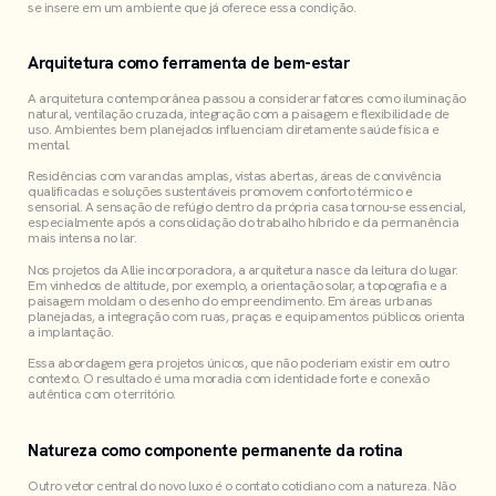
se insere em um ambiente que já oferece essa condição.
Arquitetura como ferramenta de bem-estar
A arquitetura contemporânea passou a considerar fatores como iluminação
natural, ventilação cruzada, integração com a paisagem e flexibilidade de
uso. Ambientes bem planejados influenciam diretamente saúde física e
mental.
Residências com varandas amplas, vistas abertas, áreas de convivência
qualificadas e soluções sustentáveis promovem conforto térmico e
sensorial. A sensação de refúgio dentro da própria casa tornou-se essencial,
especialmente após a consolidação do trabalho híbrido e da permanência
mais intensa no lar.
Nos projetos da Allie incorporadora, a arquitetura nasce da leitura do lugar.
Em vinhedos de altitude, por exemplo, a orientação solar, a topografia e a
paisagem moldam o desenho do empreendimento. Em áreas urbanas
planejadas, a integração com ruas, praças e equipamentos públicos orienta
a implantação.
Essa abordagem gera projetos únicos, que não poderiam existir em outro
contexto. O resultado é uma moradia com identidade forte e conexão
autêntica com o território.
Natureza como componente permanente da rotina
Outro vetor central do novo luxo é o contato cotidiano com a natureza. Não