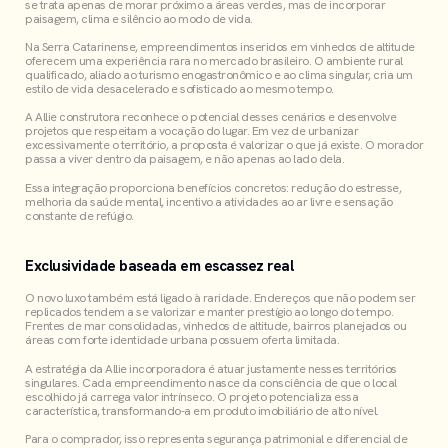
se trata apenas de morar próximo a áreas verdes, mas de incorporar
paisagem, clima e silêncio ao modo de vida.
Na Serra Catarinense, empreendimentos inseridos em vinhedos de altitude
oferecem uma experiência rara no mercado brasileiro. O ambiente rural
qualificado, aliado ao turismo enogastronômico e ao clima singular, cria um
estilo de vida desacelerado e sofisticado ao mesmo tempo.
A Allie construtora reconhece o potencial desses cenários e desenvolve
projetos que respeitam a vocação do lugar. Em vez de urbanizar
excessivamente o território, a proposta é valorizar o que já existe. O morador
passa a viver dentro da paisagem, e não apenas ao lado dela.
Essa integração proporciona benefícios concretos: redução do estresse,
melhoria da saúde mental, incentivo a atividades ao ar livre e sensação
constante de refúgio.
Exclusividade baseada em escassez real
O novo luxo também está ligado à raridade. Endereços que não podem ser
replicados tendem a se valorizar e manter prestígio ao longo do tempo.
Frentes de mar consolidadas, vinhedos de altitude, bairros planejados ou
áreas com forte identidade urbana possuem oferta limitada.
A estratégia da Allie incorporadora é atuar justamente nesses territórios
singulares. Cada empreendimento nasce da consciência de que o local
escolhido já carrega valor intrínseco. O projeto potencializa essa
característica, transformando-a em produto imobiliário de alto nível.
Para o comprador, isso representa segurança patrimonial e diferencial de