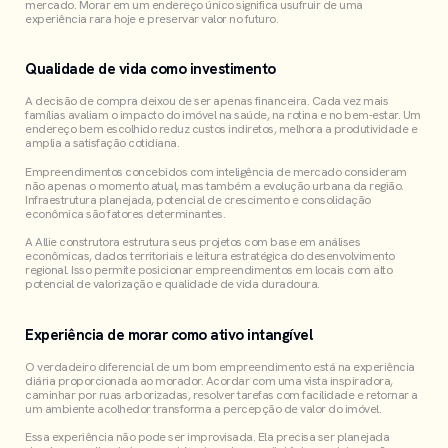
mercado. Morar em um endereço único significa usufruir de uma
experiência rara hoje e preservar valor no futuro.
Qualidade de vida como investimento
A decisão de compra deixou de ser apenas financeira. Cada vez mais
famílias avaliam o impacto do imóvel na saúde, na rotina e no bem-estar. Um
endereço bem escolhido reduz custos indiretos, melhora a produtividade e
amplia a satisfação cotidiana.
Empreendimentos concebidos com inteligência de mercado consideram
não apenas o momento atual, mas também a evolução urbana da região.
Infraestrutura planejada, potencial de crescimento e consolidação
econômica são fatores determinantes.
A Allie construtora estrutura seus projetos com base em análises
econômicas, dados territoriais e leitura estratégica do desenvolvimento
regional. Isso permite posicionar empreendimentos em locais com alto
potencial de valorização e qualidade de vida duradoura.
Experiência de morar como ativo intangível
O verdadeiro diferencial de um bom empreendimento está na experiência
diária proporcionada ao morador. Acordar com uma vista inspiradora,
caminhar por ruas arborizadas, resolver tarefas com facilidade e retornar a
um ambiente acolhedor transforma a percepção de valor do imóvel.
Essa experiência não pode ser improvisada. Ela precisa ser planejada