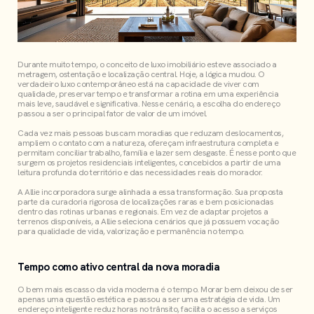
Durante muito tempo, o conceito de luxo imobiliário esteve associado a
metragem, ostentação e localização central. Hoje, a lógica mudou. O
verdadeiro luxo contemporâneo está na capacidade de viver com
qualidade, preservar tempo e transformar a rotina em uma experiência
mais leve, saudável e significativa. Nesse cenário, a escolha do endereço
passou a ser o principal fator de valor de um imóvel.
Cada vez mais pessoas buscam moradias que reduzam deslocamentos,
ampliem o contato com a natureza, ofereçam infraestrutura completa e
permitam conciliar trabalho, família e lazer sem desgaste. É nesse ponto que
surgem os projetos residenciais inteligentes, concebidos a partir de uma
leitura profunda do território e das necessidades reais do morador.
A Allie incorporadora surge alinhada a essa transformação. Sua proposta
parte da curadoria rigorosa de localizações raras e bem posicionadas
dentro das rotinas urbanas e regionais. Em vez de adaptar projetos a
terrenos disponíveis, a Allie seleciona cenários que já possuem vocação
para qualidade de vida, valorização e permanência no tempo.
Tempo como ativo central da nova moradia
O bem mais escasso da vida moderna é o tempo. Morar bem deixou de ser
apenas uma questão estética e passou a ser uma estratégia de vida. Um
endereço inteligente reduz horas no trânsito, facilita o acesso a serviços