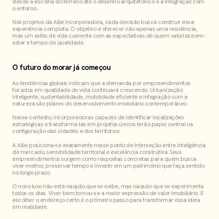
desde a escolha do terreno até o desenho arquitetônico e a integração com
o entorno.
Nos projetos da Allie incorporadora, cada decisão busca construir essa
experiência completa. O objetivo é oferecer não apenas uma residência,
mas um estilo de vida coerente com as expectativas de quem valoriza bem-
estar e tempo de qualidade.
O futuro do morar já começou
As tendências globais indicam que a demanda por empreendimentos
focados em qualidade de vida continuará crescendo. Urbanização
inteligente, sustentabilidade, mobilidade eficiente e integração com a
natureza são pilares do desenvolvimento imobiliário contemporâneo.
Nesse contexto, incorporadoras capazes de identificar localizações
estratégicas e transformá-las em projetos únicos terão papel central na
configuração das cidades e dos territórios.
A Allie posiciona-se exatamente nesse ponto de interseção entre inteligência
de mercado, sensibilidade territorial e excelência construtiva. Seus
empreendimentos surgem como respostas concretas para quem busca
viver melhor, preservar tempo e investir em um patrimônio que faça sentido
no longo prazo.
O novo luxo não está naquilo que se exibe, mas naquilo que se experimenta
todos os dias. Viver bem tornou-se a maior expressão de valor imobiliário. E
escolher o endereço certo é o primeiro passo para transformar essa ideia
em realidade.