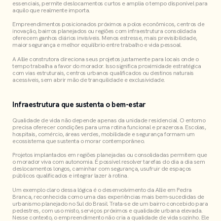
essenciais, permite deslocamentos curtos e amplia o tempo disponível para
aquilo que realmente importa.
Empreendimentos posicionados próximos a polos econômicos, centros de
inovação, bairros planejados ou regiões com infraestrutura consolidada
oferecem ganhos diários invisíveis. Menos estresse, mais previsibilidade,
maior segurança e melhor equilíbrio entre trabalho e vida pessoal.
A Allie construtora direciona seus projetos justamente para locais onde o
tempo trabalha a favor do morador. Isso significa proximidade estratégica
com vias estruturais, centros urbanos qualificados ou destinos naturais
acessíveis, sem abrir mão de tranquilidade e exclusividade.
Infraestrutura que sustenta o bem-estar
Qualidade de vida não depende apenas da unidade residencial. O entorno
precisa oferecer condições para uma rotina funcional e prazerosa. Escolas,
hospitais, comércio, áreas verdes, mobilidade e segurança formam um
ecossistema que sustenta o morar contemporâneo.
Projetos implantados em regiões planejadas ou consolidadas permitem que
o morador viva com autonomia. É possível resolver tarefas do dia a dia sem
deslocamentos longos, caminhar com segurança, usufruir de espaços
públicos qualificados e integrar lazer à rotina.
Um exemplo claro dessa lógica é o desenvolvimento da Allie em Pedra
Branca, reconhecida como uma das experiências mais bem-sucedidas de
urbanismo planejado no Sul do Brasil. Trata-se de um bairro concebido para
pedestres, com uso misto, serviços próximos e qualidade urbana elevada.
Nesse contexto, o empreendimento não cria a qualidade de vida sozinho. Ele